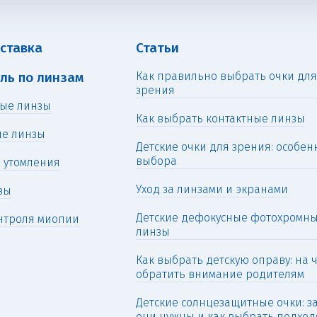
оставка
Статьи
ль по линзам
Как правильно выбрать очки дл
зрения
ые линзы
Как выбрать контактные линзы
ые линзы
Детские очки для зрения: особен
выбора
 утомления
Уход за линзами и экранами
зы
Детские дефокусные фотохромн
нтроля миопии
линзы
Как выбрать детскую оправу: на 
обратить внимание родителям
Детские солнцезащитные очки: з
они нужны и как выбрать подхо