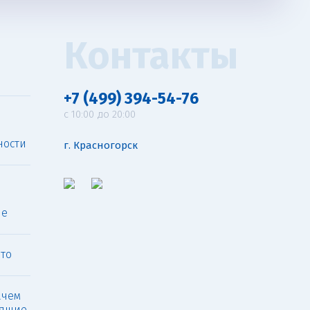
Контакты
я
+7 (499) 394-54-76
c 10:00 до 20:00
ности
г. Красногорск
ые
что
ачем
дящие