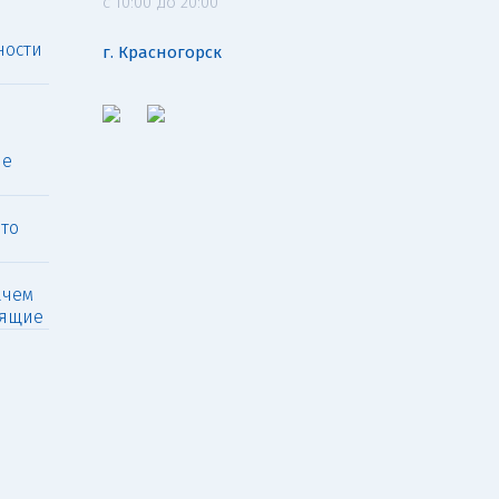
c 10:00 до 20:00
ности
г. Красногорск
ые
что
ачем
дящие